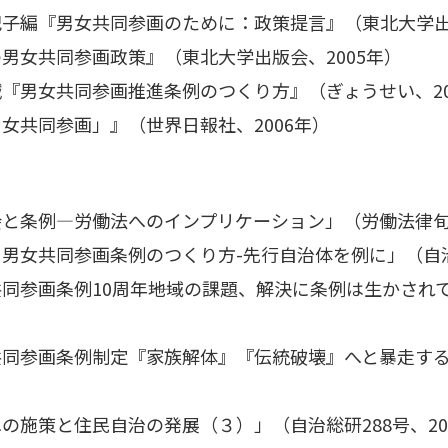
子編『男女共同参画のために：政策提言』（東北大学出版
男女共同参画政策』（東北大学出版会、2005年）
『男女共同参画推進条例のつくり方』（ぎょうせい、20
女共同参画」』（世界日報社、2006年）
条例―労働法へのインプリケーション」（労働法律旬報14
女共同参画条例のつくり方-先行自治体を例に」（自治総研3
参画条例10周年――地域の課題、解決に条例は生かされてい
同参画条例制定『家族解体』『伝統破壊』へと暴走する自治
施策と住民自治の発展（３）」（自治総研288号、2002