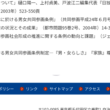
について」樋口陽一、上村貞美、戸波江二編集代表『日
03年）523-550頁
に於ける男女共同参画条例」（共同参画平成24年６月号、
状況とその成果」（都市問題95巻2号、2004年）14-3
画社会形成の推進に関する条例の動向と課題」（ジェンダーと
守る男女共同参画条例制定―『男・女らしさ』『家族』
ポリシー
リンク
サイトマップ
アクセス
〒102-0085 東京都千代田区六番町1 自