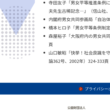
寺田友子「男女平等推進条例
夫先生古稀記念―』（信山社、20
内閣府男女共同参画局「自治体
橋本ヒロ子「男女平等条例制定の
森屋裕子「大阪府内の男女共同参
頁
山口敏昭「快挙！社会良識を
論362号、2002年）324-333頁
プライバシー