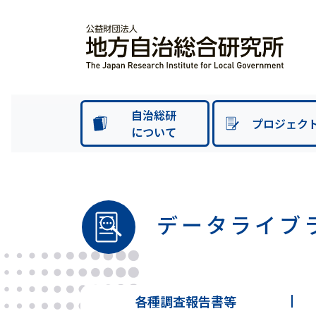
自治総研
プロジェク
について
データライブ
各種調査報告書等