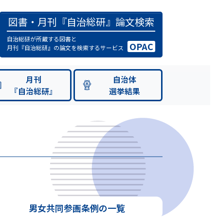
図書・月刊『自治総研』論文検索
自治総研が所蔵する図書と
OPAC
月刊『自治総研』の論文を検索するサービス
月刊
自治体
『自治総研』
選挙結果
男女共同参画条例の一覧