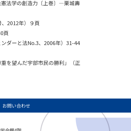
独憲法学の創造力〔上巻〕―栗城壽
2012年）９頁
0頁
法No.3、2006年）31-44
尊重を望んだ宇部市民の勝利」（正
お問い合わせ
治労会館4階