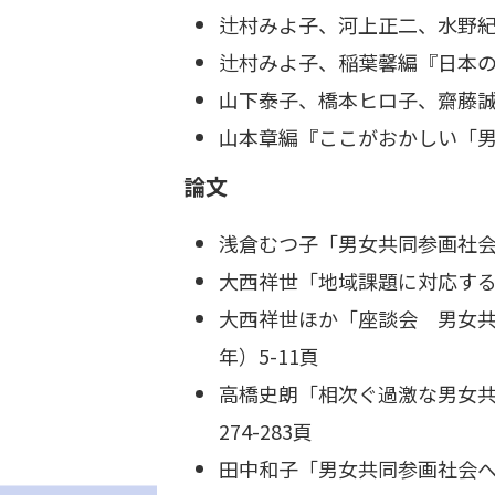
辻村みよ子、河上正二、水野紀
辻村みよ子、稲葉馨編『日本の
山下泰子、橋本ヒロ子、齋藤誠
山本章編『ここがおかしい「男
論文
浅倉むつ子「男女共同参画社会と
大西祥世「地域課題に対応する男
大西祥世ほか「座談会 男女共同
年）5-11頁
高橋史朗「相次ぐ過激な男女共
274-283頁
田中和子「男女共同参画社会への