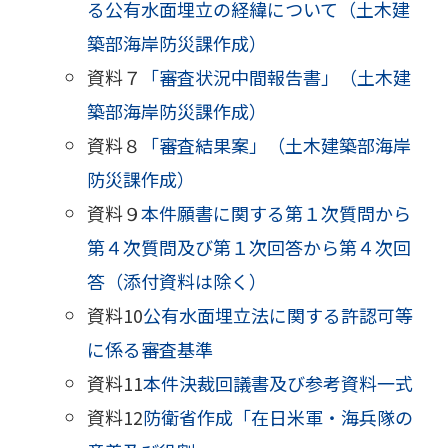
る公有水面埋立の経緯について（土木建
築部海岸防災課作成）
資料７
「審査状況中間報告書」（土木建
築部海岸防災課作成）
資料８
「審査結果案」（土木建築部海岸
防災課作成）
資料９
本件願書に関する第１次質問から
第４次質問及び第１次回答から第４次回
答（添付資料は除く）
資料10
公有水面埋立法に関する許認可等
に係る審査基準
資料11
本件決裁回議書及び参考資料一式
資料12
防衛省作成「在日米軍・海兵隊の