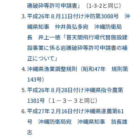
礁破砕等許可申請書」
（1-3-2と同じ）
平成26年８月11日付け沖防第3088号 沖
縄県知事 仲井眞弘多宛 沖縄防衛局
長 井上一徳「普天間飛行場代替施設建
設事業に係る岩礁破砕等許可申請書の補
正について」
沖縄県漁業調整規則（昭和47年 規則第
143号）
平成26年８月28日付け沖縄県指令農第
1381号
（１－３－３と同じ）
平成27年２月16日付け沖縄県達農第61
号 沖縄防衛局宛 沖縄県知事 翁長雄
志