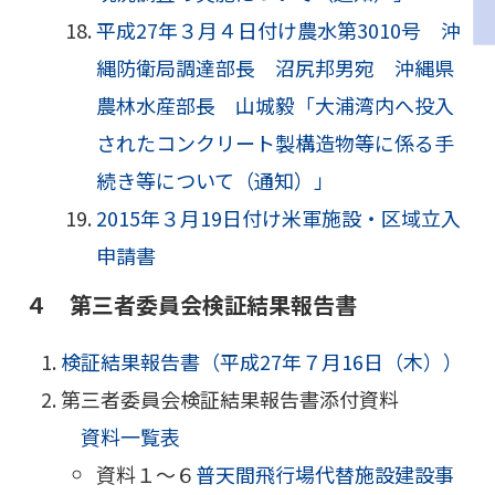
平成27年３月４日付け農水第3010号 沖
縄防衛局調達部長 沼尻邦男宛 沖縄県
農林水産部長 山城毅「大浦湾内へ投入
されたコンクリート製構造物等に係る手
続き等について（通知）」
2015年３月19日付け米軍施設・区域立入
申請書
４ 第三者委員会検証結果報告書
検証結果報告書（平成27年７月16日（木））
第三者委員会検証結果報告書添付資料
資料一覧表
資料１～６
普天間飛行場代替施設建設事