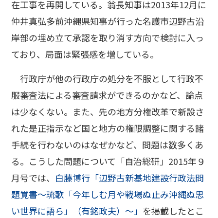
在工事を再開している。翁長知事は2013年12月に
仲井真弘多前沖縄県知事が行った名護市辺野古沿
岸部の埋め立て承認を取り消す方向で検討に入っ
ており、局面は緊張感を増している。
行政庁が他の行政庁の処分を不服として行政不
服審査法による審査請求ができるのかなど、論点
は少なくない。また、先の地方分権改革で新設さ
れた是正指示など国と地方の権限調整に関する諸
手続を行わないのはなぜかなど、問題は数多くあ
る。こうした問題について「自治総研」2015年９
月号では、
白藤博行「辺野古新基地建設行政法問
題覚書～琉歌「今年しむ月や戦場ぬ止み沖縄ぬ思
い世界に語ら」（有銘政夫）～」
を掲載したとこ