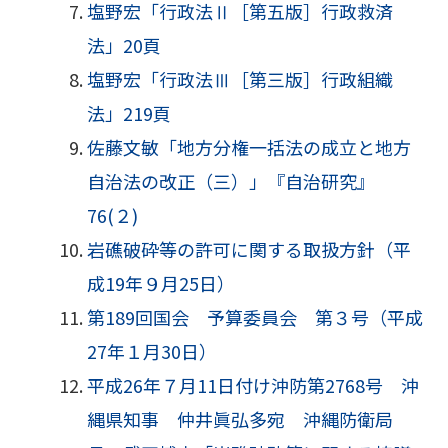
塩野宏「行政法Ⅱ［第五版］行政救済
法」20頁
塩野宏「行政法Ⅲ［第三版］行政組織
法」219頁
佐藤文敏「地方分権一括法の成立と地方
自治法の改正（三）」『自治研究』
76(２)
岩礁破砕等の許可に関する取扱方針（平
成19年９月25日）
第189回国会 予算委員会 第３号（平成
27年１月30日）
平成26年７月11日付け沖防第2768号 沖
縄県知事 仲井眞弘多宛 沖縄防衛局