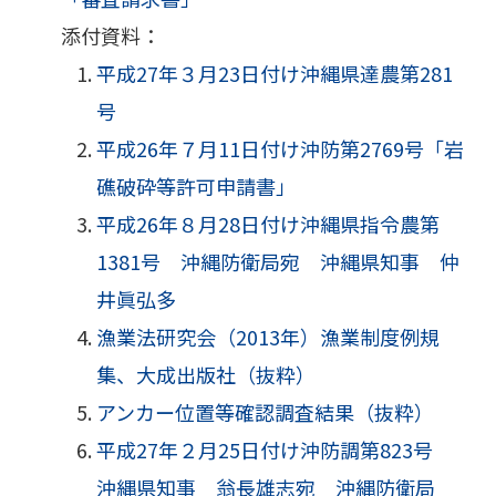
添付資料：
平成27年３月23日付け沖縄県達農第281
号
平成26年７月11日付け沖防第2769号「岩
礁破砕等許可申請書」
平成26年８月28日付け沖縄県指令農第
1381号 沖縄防衛局宛 沖縄県知事 仲
井眞弘多
漁業法研究会（2013年）漁業制度例規
集、大成出版社（抜粋）
アンカー位置等確認調査結果（抜粋）
平成27年２月25日付け沖防調第823号
沖縄県知事 翁長雄志宛 沖縄防衛局