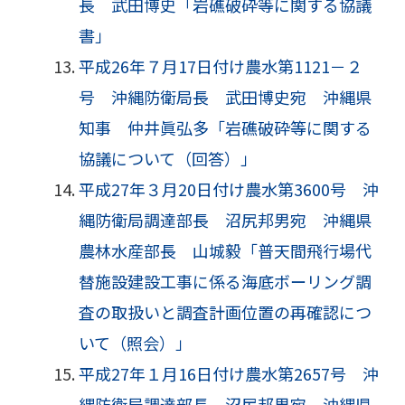
長 武田博史「岩礁破砕等に関する協議
書」
平成26年７月17日付け農水第1121－２
号 沖縄防衛局長 武田博史宛 沖縄県
知事 仲井眞弘多「岩礁破砕等に関する
協議について（回答）」
平成27年３月20日付け農水第3600号 沖
縄防衛局調達部長 沼尻邦男宛 沖縄県
農林水産部長 山城毅「普天間飛行場代
替施設建設工事に係る海底ボーリング調
査の取扱いと調査計画位置の再確認につ
いて（照会）」
平成27年１月16日付け農水第2657号 沖
縄防衛局調達部長 沼尻邦男宛 沖縄県