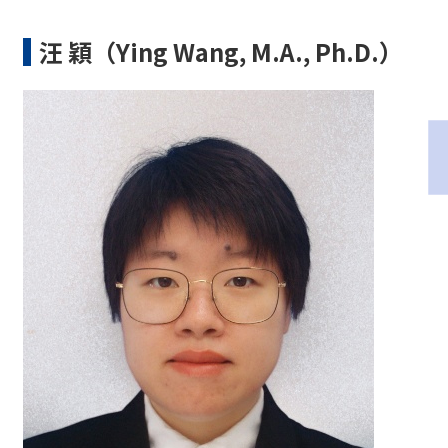
汪 穎（Ying Wang, M.A., Ph.D.）