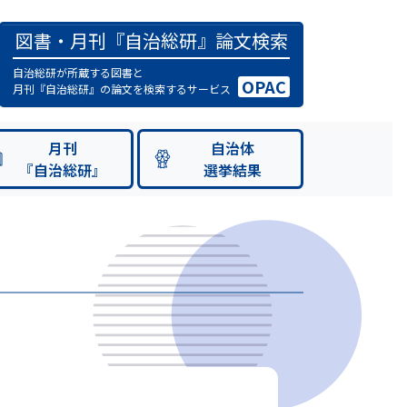
図書・月刊『自治総研』論文検索
自治総研が所蔵する図書と
OPAC
月刊『自治総研』の論文を検索するサービス
月刊
自治体
『自治総研』
選挙結果