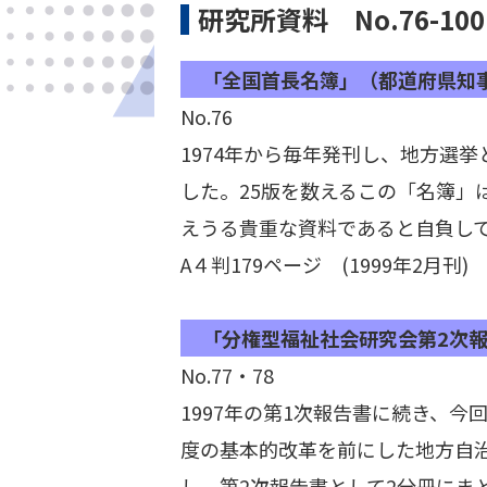
研究所資料 No.76-100
「全国首長名簿」（都道府県知事
No.76
1974年から毎年発刊し、地方選
した。25版を数えるこの「名簿」
えうる貴重な資料であると自負し
A４判179ページ (1999年2月刊)
「分権型福祉社会研究会第2次報
No.77・78
1997年の第1次報告書に続き、
度の基本的改革を前にした地方自
し、第2次報告書として2分冊にま