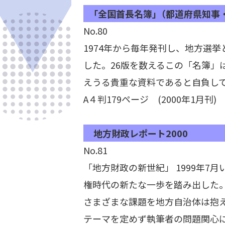
｢全国首長名簿｣（都道府県知事・全
No.80
1974年から毎年発刊し、地方選
した。26版を数えるこの「名簿」
えうる貴重な資料であると自負し
A４判179ページ (2000年1月刊
地方財政レポート2000
No.81
「地方財政の新世紀」 1999年
権時代の新たな一歩を踏み出した
さまざまな課題を地方自治体は抱
テーマを定めず執筆者の問題関心