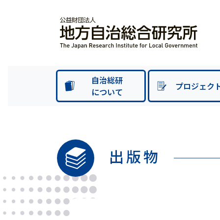
自治総研
プロジェク
について
出版物