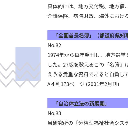
具体的には、地方交付税、地方債
介護保険、病院財政、海外におけ
「全国首長名簿」（都道府県知事
No.82
1974年から毎年発刊し、地方選
した。27版を数えるこの「名簿」
えうる貴重な資料であると自負し
A４判173ページ (2001年2月刊)
「自治体立法の新展開」
No.83
当研究所の「分権型福祉社会シス