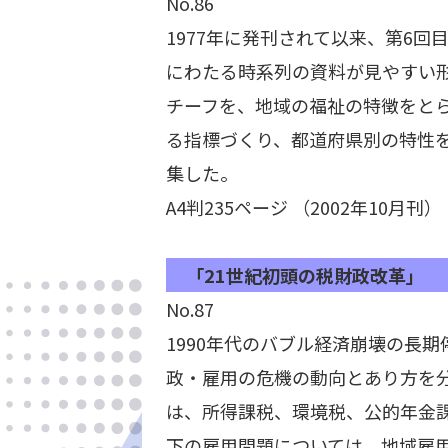
No.86
1977年に発刊されて以来、第6
にわたる時系列の資料が見やすい
チーフを、地域の福祉の特徴をとら
る指標づくり、都道府県別の特性
集した。
A4判235ページ （2002年10月刊）
「21世紀初頭の税財政改革」
No.87
1990年代のバブル経済崩壊の長
政・雇用の危機の動向とあり方を
は、所得課税、環境税、公的年金
下の雇用問題については、地域雇