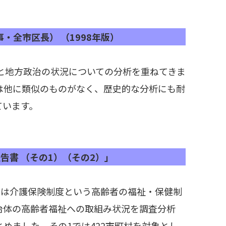
・全市区長） （1998年版）
挙と地方政治の状況についての分析を重ねてきま
は他に類似のものがなく、歴史的な分析にも耐
ています。
告書 （その1）（その2）」
今回は介護保険制度という高齢者の福祉・保健制
治体の高齢者福祉への取組み状況を調査分析
とめました。その1では422市町村を対象とし