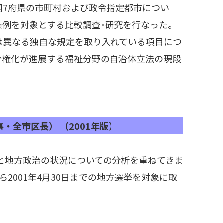
国7府県の市町村および政令指定都市につい
条例を対象とする比較調査･研究を行なった。
は異なる独自な規定を取り入れている項目につ
分権化が進展する福祉分野の自治体立法の現段
・全市区長） （2001年版）
挙と地方政治の状況についての分析を重ねてきま
から2001年4月30日までの地方選挙を対象に取