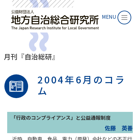
MENU
月刊『自治総研』
2004年6月のコラ
ム
「行政のコンプライアンス」と公益通報制度
佐藤 英善
近時、自動車、食品、電力（原発）会社などの不正行