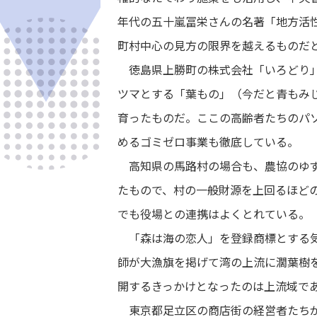
年代の五十嵐冨栄さんの名著「地方活
町村中心の見方の限界を越えるものだ
徳島県上勝町の株式会社「いろどり」
ツマとする「葉もの」（今だと青もみ
育ったものだ。ここの高齢者たちのパ
めるゴミゼロ事業も徹底している。
高知県の馬路村の場合も、農協のゆず
たもので、村の一般財源を上回るほど
でも役場との連携はよくとれている。
「森は海の恋人」を登録商標とする気
師が大漁旗を掲げて湾の上流に濶葉樹
開するきっかけとなったのは上流域で
東京都足立区の商店街の経営者たちが