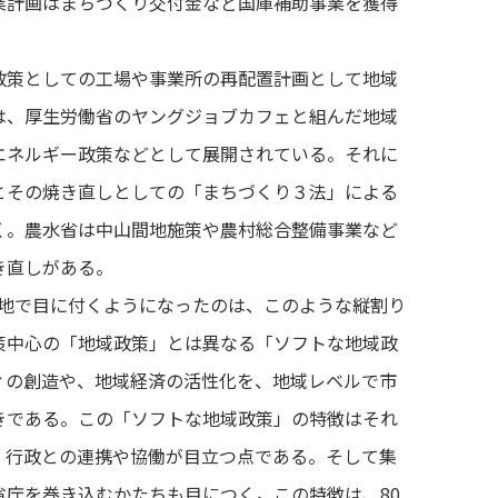
業計画はまちづくり交付金など国庫補助事業を獲得
策としての工場や事業所の再配置計画として地域
は、厚生労働省のヤングジョブカフェと組んだ地域
エネルギー政策などとして展開されている。それに
とその焼き直しとしての「まちづくり３法」による
く。農水省は中山間地施策や農村総合整備事業など
き直しがある。
各地で目に付くようになったのは、このような縦割り
策中心の「地域政策」とは異なる「ソフトな地域政
ィの創造や、地域経済の活性化を、地域レベルで市
きである。この「ソフトな地域政策」の特徴はそれ
、行政との連携や協働が目立つ点である。そして集
庁を巻き込むかたちも目につく。この特徴は、80