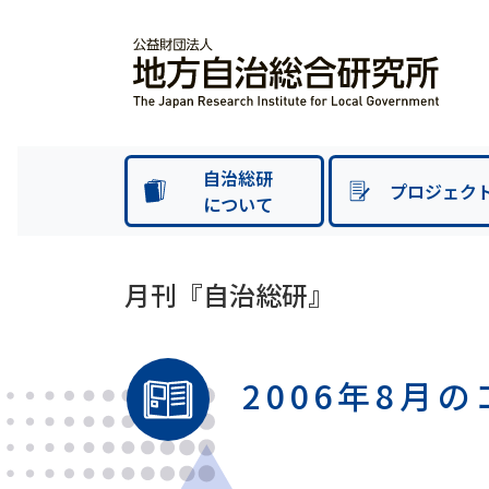
自治総研
プロジェク
について
月刊『自治総研』
2006年8月