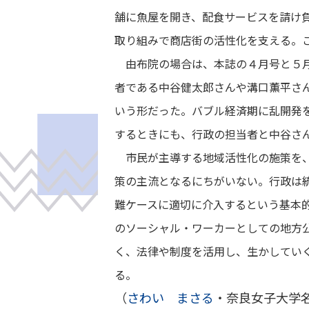
舗に魚屋を開き、配食サービスを請け
取り組みで商店街の活性化を支える。
由布院の場合は、本誌の４月号と５月
者である中谷健太郎さんや溝口薫平さ
いう形だった。バブル経済期に乱開発
するときにも、行政の担当者と中谷さ
市民が主導する地域活性化の施策を、
策の主流となるにちがいない。行政は
難ケースに適切に介入するという基本
のソーシャル・ワーカーとしての地方
く、法律や制度を活用し、生かしてい
る。
（
さわい まさる
・奈良女子大学