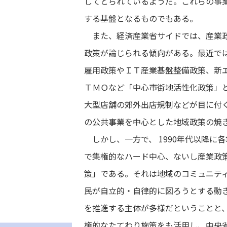
してとられているようだ。これらの事
する基盤となるものでもある。
また、経済産業省サイドでは、産業政
政策が論じられる傾向がある。最近で
雇用政策やＩＴ産業基盤整備政策、新
ＴＭＯなど「中心市街地活性化政策」
大型店舗の郊外出店規制などが目に付
の公共事業を中心とした地域政策の焼
しかし、一方で、 1990年代以降に
で集権的なハード中心、ないし産業政
策」である。それは地域のコミュニテ
民が自立的・自律的に図ろうとする動
を推進する主体が多様だということと
権的なたてわり施策をも活用し、中央省