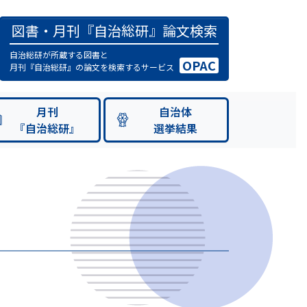
図書・月刊『自治総研』論文検索
自治総研が所蔵する図書と
OPAC
月刊『自治総研』の論文を検索するサービス
月刊
自治体
『自治総研』
選挙結果