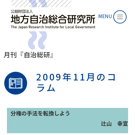
MENU
月刊『自治総研』
2009年11月のコ
ラム
分権の手法を転換しよう
辻山 幸宣