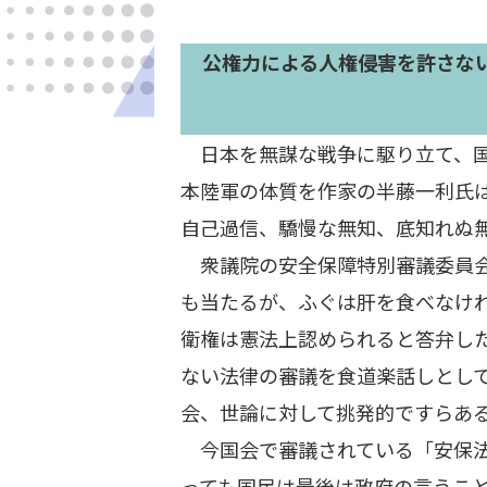
公権力による人権侵害を許さな
日本を無謀な戦争に駆り立て、国
本陸軍の体質を作家の半藤一利氏
自己過信、驕慢な無知、底知れぬ
衆議院の安全保障特別審議委員会
も当たるが、ふぐは肝を食べなけ
衛権は憲法上認められると答弁し
ない法律の審議を食道楽話しとし
会、世論に対して挑発的ですらあ
今国会で審議されている「安保法
っても国民は最後は政府の言うこ