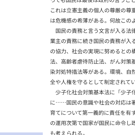
これは立憲主義の個人の尊厳の尊
は危機感の希薄がある。何故この
国民の責務と言う文言が入る法律
業主の責務に続き国民の責務が入
の協力、社会の実現に努めるとの
法、高齢者虐待防止法、がん対策
染対処特措法等がある。環境、自
全や人権を守るとして制定されて
少子化社会対策基本法に「少子化
に……国民の意識や社会の対応は
育てについて第一義的に責任を有
の運用次第で国家が国民に命令し
も考えられる。