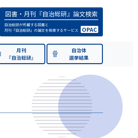
図書・月刊『自治総研』論文検索
自治総研が所蔵する図書と
OPAC
月刊『自治総研』の論文を検索するサービス
月刊
自治体
『自治総研』
選挙結果