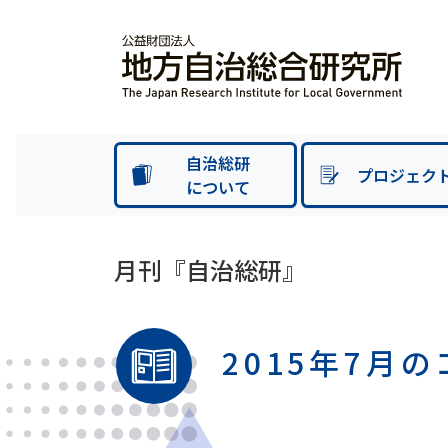
自治総研
プロジェク
について
月刊『自治総研』
2015年7月