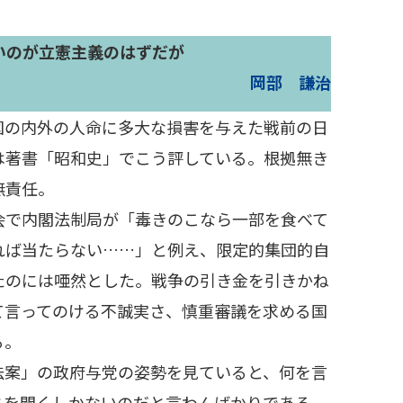
いのが立憲主義のはずだが
岡部 謙治
の内外の人命に多大な損害を与えた戦前の日
は著書「昭和史」でこう評している。根拠無き
無責任。
で内閣法制局が「毒きのこなら一部を食べて
れば当たらない……」と例え、限定的集団的自
たのには唖然とした。戦争の引き金を引きかね
て言ってのける不誠実さ、慎重審議を求める国
る。
案」の政府与党の姿勢を見ていると、何を言
とを聞くしかないのだと言わんばかりである。