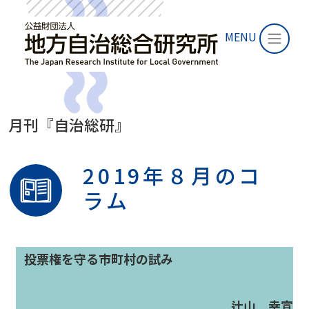
MENU
月刊『自治総研』
2019年８月のコ
ラム
投票権を守る市町村の試み
辻山 幸宣