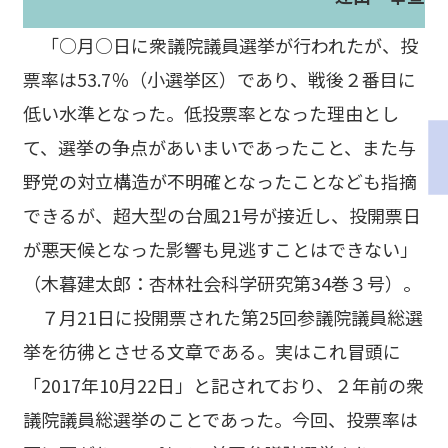
「○月○日に衆議院議員選挙が行われたが、投
票率は53.7％（小選挙区）であり、戦後２番目に
低い水準となった。低投票率となった理由とし
て、選挙の争点があいまいであったこと、また与
野党の対立構造が不明確となったことなども指摘
できるが、超大型の台風21号が接近し、投開票日
が悪天候となった影響も見逃すことはできない」
（木暮建太郎：杏林社会科学研究第34巻３号）。
７月21日に投開票された第25回参議院議員総選
挙を彷彿とさせる文章である。実はこれ冒頭に
「2017年10月22日」と記されており、２年前の衆
議院議員総選挙のことであった。今回、投票率は