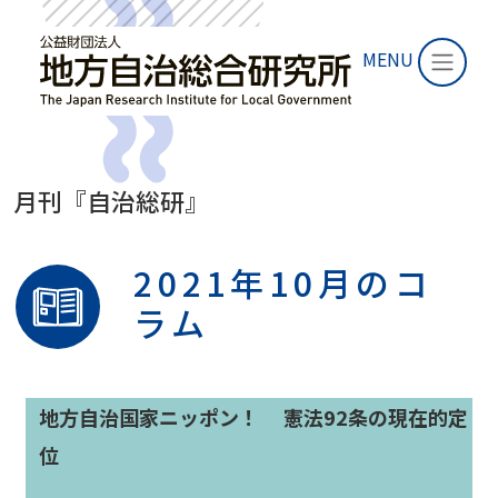
MENU
月刊『自治総研』
2021年10月のコ
ラム
地方自治国家ニッポン
！
憲法92条の現在的定
位