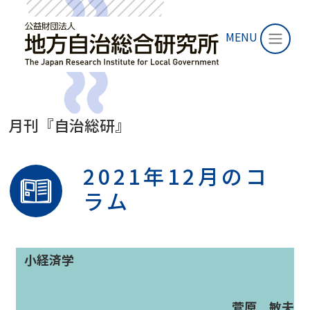
MENU
月刊『自治総研』
2021年12月のコ
ラム
小経済学
菅原 敏夫