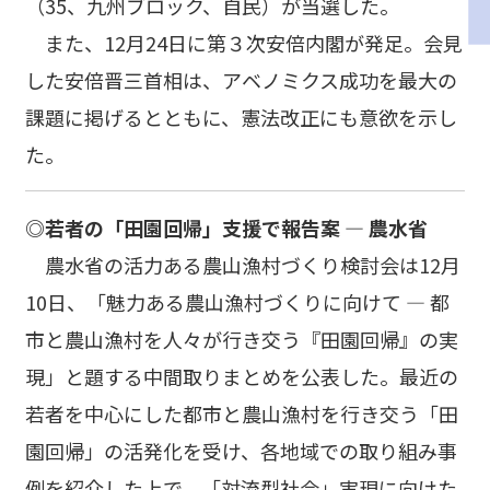
（35、九州ブロック、自民）が当選した。
また、12月24日に第３次安倍内閣が発足。会見
した安倍晋三首相は、アベノミクス成功を最大の
課題に掲げるとともに、憲法改正にも意欲を示し
た。
◎若者の「田園回帰」支援で報告案 ― 農水省
農水省の活力ある農山漁村づくり検討会は12月
10日、「魅力ある農山漁村づくりに向けて ― 都
市と農山漁村を人々が行き交う『田園回帰』の実
現」と題する中間取りまとめを公表した。最近の
若者を中心にした都市と農山漁村を行き交う「田
園回帰」の活発化を受け、各地域での取り組み事
例を紹介した上で、「対流型社会」実現に向けた