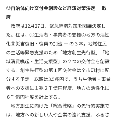
◎自治体向け交付金創設など経済対策決定 ― 政
府
政府は12月27日、緊急経済対策を閣議決定し
た。柱は、①生活者・事業者の支援②地方の活性
化③災害復旧・復興の加速 ― の３本。地域住民
の生活等緊急支援のため「地方創生先行型」「地
域消費喚起・生活支援型」の２つの交付金を創設
する。創生先行型の第１回交付金は全市町村に配
分する予定。総額は3.5兆円で、うち生活者・事業
者への支援に１兆２千億円程度、地方の活性化に
６千億円程度を計上する。
地方創生に向けた「総合戦略」の先行的実施で
は、地方への新しい人や企業の流れ支援、ふるさ