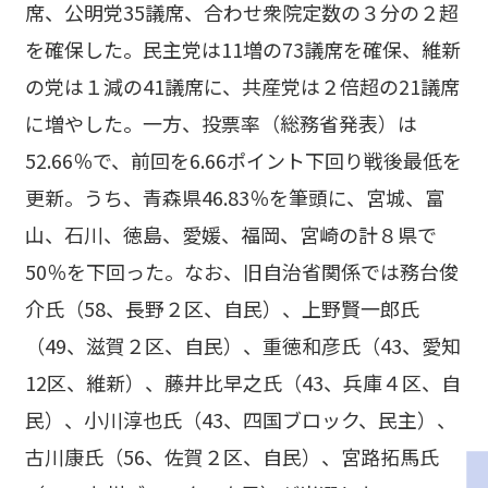
席、公明党35議席、合わせ衆院定数の３分の２超
を確保した。民主党は11増の73議席を確保、維新
の党は１減の41議席に、共産党は２倍超の21議席
に増やした。一方、投票率（総務省発表）は
52.66％で、前回を6.66ポイント下回り戦後最低を
更新。うち、青森県46.83％を筆頭に、宮城、富
山、石川、徳島、愛媛、福岡、宮崎の計８県で
50％を下回った。なお、旧自治省関係では務台俊
介氏（58、長野２区、自民）、上野賢一郎氏
（49、滋賀２区、自民）、重徳和彦氏（43、愛知
12区、維新）、藤井比早之氏（43、兵庫４区、自
民）、小川淳也氏（43、四国ブロック、民主）、
古川康氏（56、佐賀２区、自民）、宮路拓馬氏