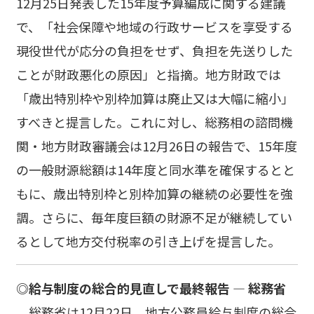
12月25日発表した15年度予算編成に関する建議
で、「社会保障や地域の行政サービスを享受する
現役世代が応分の負担をせず、負担を先送りした
ことが財政悪化の原因」と指摘。地方財政では
「歳出特別枠や別枠加算は廃止又は大幅に縮小」
すべきと提言した。これに対し、総務相の諮問機
関・地方財政審議会は12月26日の報告で、15年度
の一般財源総額は14年度と同水準を確保するとと
もに、歳出特別枠と別枠加算の継続の必要性を強
調。さらに、毎年度巨額の財源不足が継続してい
るとして地方交付税率の引き上げを提言した。
◎給与制度の総合的見直しで最終報告 ― 総務省
総務省は12月22日、地方公務員給与制度の総合