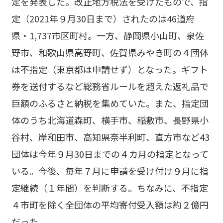
定を発表した。改正地方税法を受けたもので、指
定（2021年９月30日まで）されたのは46道府
県・1,737市区町村。一方、静岡県小山町、泉佐
野市、和歌山県高野町、佐賀県みやき町の４団体
は不指定（東京都は申請せず）となった。ギフト
券を送付するなど総務省ルールを超えた返礼品で
巨額のふるさと納税を集めていた。また、指定団
体のうち北海道森町、横手市、稲敷市、長野県小
谷村、岸和田市、高知県奈半利町、直方市など43
団体は今年９月30日までの４カ月の指定となって
いる。今後、毎年７月に申請を受け付け９月に指
定継続（１年間）を判断する。ちなみに、不指定
４市町を除く全団体の平均寄付受入額は約２億円
だった。