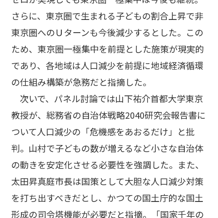
さらに、東京圏で生まれる子どもの割合上昇で非
東京圏へのＵターンも今後減少するとした。この
ため、東京圏一極集中を前提とした施策が現実的
であり、各地域は人口減少を前提に地域経済循環
の仕組み構築が急務だと指摘した。
次いで、パネル討論では山下祐介首都大学東京
教授が、総務省の自治体戦略2040研究会報告書に
ついて人口減少の「危機感をあおるだけ」と批
判。山村で子どもの数が増えるなど小さな自治体
の動きを安定化させる必要性を強調した。また、
太田昇真庭市長は国策として大胆な人口減少対策
を打ち出すべきだとし、かつての国土庁的な国土
形成の司令塔機能が必要だと指摘。「国家千年の