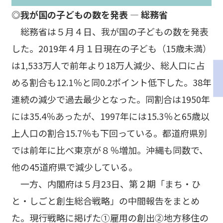
◎我が国の子どもの数を発表 ― 総務省
総務省は５月４日、我が国の子どもの数を発表
した。2019年４月１日現在の子ども（15歳未満）
は1,533万人で前年より18万人減少、総人口に占
める割合も12.1％と同0.2ポイント低下した。38年
連続の減少で過去最少となった。同割合は1950年
には35.4％あったが、1997年には15.3％と65歳以
上人口の割合15.7％も下回っている。都道府県別
では前年に比べ東京が８％増加。沖縄も同数で、
他の45道府県で減少している。
一方、内閣府は５月23日、第２期「まち・ひ
と・しごと創生総合戦略」の中間報告をまとめ
た。現行戦略に掲げた①雇用の創出②地方移住の