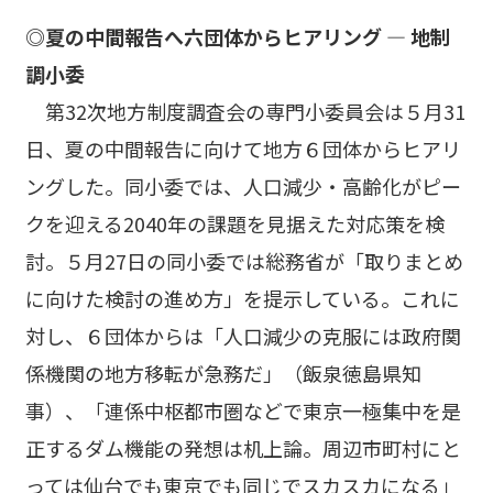
◎夏の中間報告へ六団体からヒアリング ― 地制
調小委
第32次地方制度調査会の専門小委員会は５月31
日、夏の中間報告に向けて地方６団体からヒアリ
ングした。同小委では、人口減少・高齢化がピー
クを迎える2040年の課題を見据えた対応策を検
討。５月27日の同小委では総務省が「取りまとめ
に向けた検討の進め方」を提示している。これに
対し、６団体からは「人口減少の克服には政府関
係機関の地方移転が急務だ」（飯泉徳島県知
事）、「連係中枢都市圏などで東京一極集中を是
正するダム機能の発想は机上論。周辺市町村にと
っては仙台でも東京でも同じでスカスカになる」