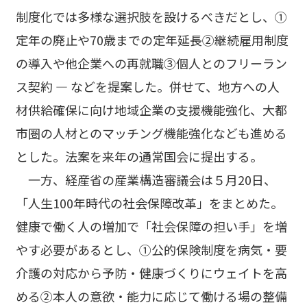
制度化では多様な選択肢を設けるべきだとし、①
定年の廃止や70歳までの定年延長②継続雇用制度
の導入や他企業への再就職③個人とのフリーラン
ス契約 ― などを提案した。併せて、地方への人
材供給確保に向け地域企業の支援機能強化、大都
市圏の人材とのマッチング機能強化なども進める
とした。法案を来年の通常国会に提出する。
一方、経産省の産業構造審議会は５月20日、
「人生100年時代の社会保障改革」をまとめた。
健康で働く人の増加で「社会保障の担い手」を増
やす必要があるとし、①公的保険制度を病気・要
介護の対応から予防・健康づくりにウェイトを高
める②本人の意欲・能力に応じて働ける場の整備