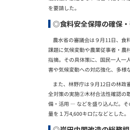
を要請した。
◎食料安全保障の確保・
農水省の審議会は９月11日、食
課題に気候変動や農業従事者・農
指摘。その具体策に、国民一人一
害や気候変動への対応強化、多様
また、林野庁は９月12日の林政
全対策の実施②木材合法性確認の
備・活用 ― などを盛り込んだ。そ
量を１万4,600キロ㍍などとした。
◎岸田内閣改造の総務相