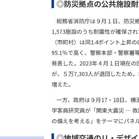
◎防災拠点の公共施設耐震
総務省消防庁は９月１日、防災拠
1,573施設のうち耐震性が確保さ
（市町村）は同1.4ポイント上昇の
95.1％で高く、警察本部・警察署
発表した。2023年４月１日現在の団
が、５万7,303人が退団したため。
増えた。
一方、政府は９月17・18日、
学客員研究員が「関東大震災 ― 
の備えを考える」をテーマにパネ
◎地域交通のリ・デザイ