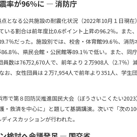
率が96％に ― 消防庁
点となる公共施設の耐震化状況（2022年10月１日現在
れている割合は前年度比0.6ポイント上昇の96.2％。ま
89.7％だった。施設別では、校舎・体育館99.6％、消防
等86.8％、県民会館・公民館等89.1％で低い。また、
員数は76万2,670人で、前年より２万908人（2.7％）
なお、女性団員は２万7,954人で前年より351人、学生団
横浜市で第８回防災推進国民大会（ぼうさいこくたい202
救護・救済を中心に」と題して基調講演。次いで「次の1
ルディスカッションが行われた。
ン検討へ会議発足 ― 国交省