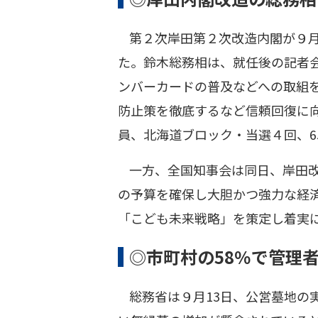
第２次岸田第２次改造内閣が９月
た。鈴木総務相は、就任後の記者
ンバーカードの普及などへの取組
防止策を徹底するなど信頼回復に
員、北海道ブロック・当選４回、6
一方、全国知事会は同日、岸田
の予算を確保し大胆かつ強力な経
「こども未来戦略」を策定し着実
◎市町村の58％で管理者
総務省は９月13日、公営墓地の