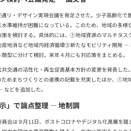
交通リ・デザイン実現会議を発足させた。少子高齢化で
ス水準維持が困難になっている。このため、地域の多様
決策を検討する。具体的には、①地域資源のマルチタス
産地消など地域内経済循環⑤新たなモビリティ開発 ―
５類型に分けて検討。来年４月にも対応策をまとめる。
公共交通の活性化・再生促進基本方針の変更を発表した
のためまちづくりとの連携の記載を充実したほか、①地
― などを追加した。
示」で論点整理 ― 地制調
委員会は９月11日、ポストコロナやデジタル化進展を