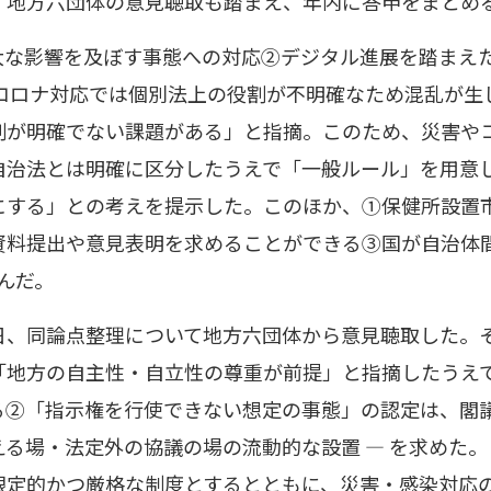
。地方六団体の意見聴取も踏まえ、年内に答申をまとめ
大な影響を及ぼす事態への対応②デジタル進展を踏まえ
、コロナ対応では個別法上の役割が不明確なため混乱が生
割が明確でない課題がある」と指摘。このため、災害や
自治法とは明確に区分したうえで「一般ルール」を用意
にする」との考えを提示した。このほか、①保健所設置
資料提出や意見表明を求めることができる③国が自治体
んだ。
日、同論点整理について地方六団体から意見聴取した。
「地方の自主性・自立性の尊重が前提」と指摘したうえ
る②「指示権を行使できない想定の事態」の認定は、閣
る場・法定外の協議の場の流動的な設置 ― を求めた
限定的かつ厳格な制度とするとともに、災害・感染対応