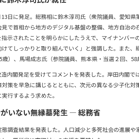
13日に発足。総務相に鈴木淳司氏（衆院議員、愛知県
会見で首相から地方のデジタル基盤の整備、地方自治の
を指示されたことを明らかにしたうえで、マイナンバー
向けてしっかりと取り組んでいく」と強調した。また、
5歳）、馬場成志氏（参院議員、熊本県・当選２回、58
改造内閣発足を受けてコメントを発表した。岸田内閣で
済対策を早急に講じるとともに、次元の異なる少子化対
に実行するよう求めた。
がいない無縁墓発生 ― 総務省
実態調査結果を発表した。人口減少と多死社会の進展や