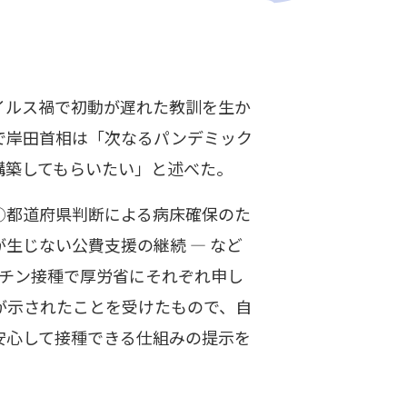
イルス禍で初動が遅れた教訓を生か
で岸田首相は「次なるパンデミック
構築してもらいたい」と述べた。
①都道府県判断による病床確保のた
生じない公費支援の継続 ― など
クチン接種で厚労省にそれぞれ申し
が示されたことを受けたもので、自
安心して接種できる仕組みの提示を