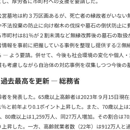
とし、厚労省に市町村への支援を要請した。
公営墓地は約３万区画あるが、死亡者の縁故者がいない
や不法投棄の防止に向け樹木の伐採や墓石の倒伏防止に
る市町村は81％が２割未満など無縁改葬後の墓石の取扱
者情報を事前に把握している事例を整理し提供する②無
 ― よう要請。併せて、今後も社会環境の変化や個人
慣も考慮しながら自治体の対応事例を収集しつつ今後の
過去最高を更新 ― 総務省
者を発表した。65歳以上高齢者は2023年９月15日現在
％と前年より0.1ポイント上昇した。また、70歳以上は2,
、80歳以上は1,259万人、同27万人増加。その割合は70歳
より上昇した。一方、高齢就業者数（22年）は912万人