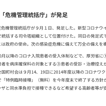
「危機管理統括庁」が発足
症危機管理統括庁が９月１日、発足した。新型コロナウ
で統括する司令塔組織として位置付けた。同日の発足式
とは政府の使命。次の感染症危機に備えて万全の備えを
0月以降のコロナ入院患者の受入体制などで、厚労省に
者を病床確保料の対象とする③患者の受診・治療控えが
国町村会は９月14、19日に2014年度以降のコロナワ
で「特例臨時接種」（無料）を今年度末で終了する方針
ンザと同水準負担で接種できるなど希望する高齢者等が