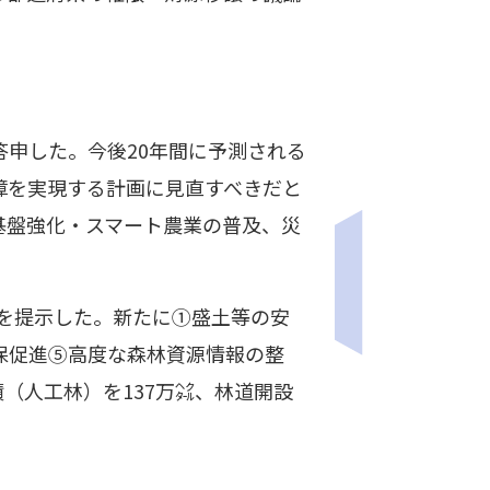
答申した。今後20年間に予測される
障を実現する計画に見直すべきだと
基盤強化・スマート農業の普及、災
画を提示した。新たに①盛土等の安
保促進⑤高度な森林資源情報の整
積（人工林）を137万㌶、林道開設