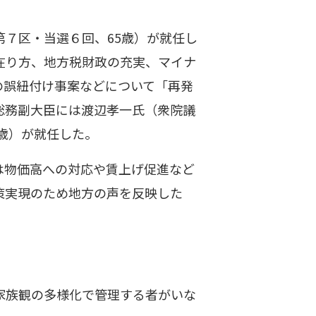
第７区・当選６回、65歳）が就任し
在り方、地方税財政の充実、マイナ
の誤紐付け事案などについて「再発
総務副大臣には渡辺孝一氏（衆院議
歳）が就任した。
は物価高への対応や賃上げ促進など
策実現のため地方の声を反映した
家族観の多様化で管理する者がいな