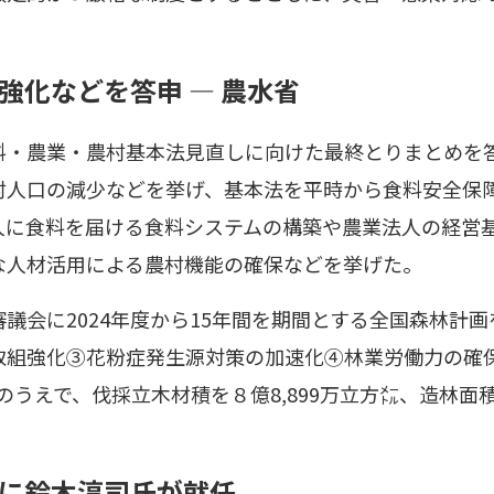
強化などを答申 ― 農水省
料・農業・農村基本法見直しに向けた最終とりまとめを
村人口の減少などを挙げ、基本法を平時から食料安全保
人に食料を届ける食料システムの構築や農業法人の経営
な人材活用による農村機能の確保などを挙げた。
審議会に2024年度から15年間を期間とする全国森林計
取組強化③花粉症発生源対策の加速化④林業労働力の確
のうえで、伐採立木材積を８億8,899万立方㍍、造林面
に鈴木淳司氏が就任