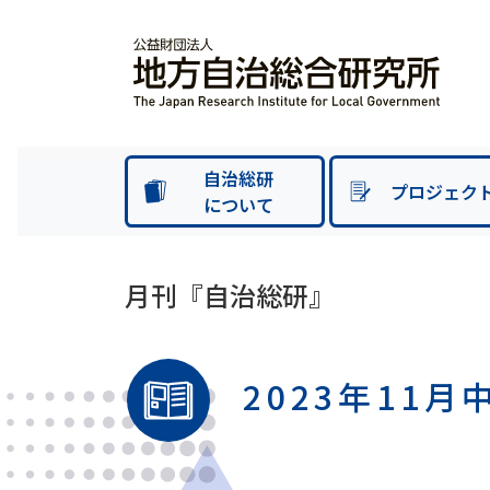
自治総研
プロジェク
について
月刊『自治総研』
2023年11