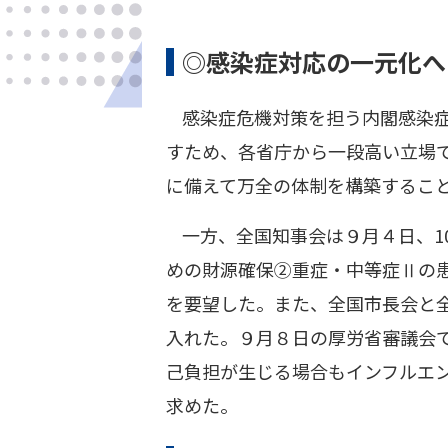
◎感染症対応の一元化へ
感染症危機対策を担う内閣感染
すため、各省庁から一段高い立場
に備えて万全の体制を構築するこ
一方、全国知事会は９月４日、1
めの財源確保②重症・中等症Ⅱの患
を要望した。また、全国市長会と全
入れた。９月８日の厚労省審議会
己負担が生じる場合もインフルエ
求めた。