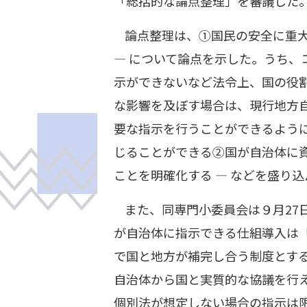
「総括的な論点整理」を審議した
論点整理は、①国民の安全に重
― について論点を示した。うち
示ができないなど法令上、国の役
な影響を及ぼす場合は、現行地方
要な指示を行うことができるよう
じることができる②国が自治体に
ことを明確化する ― などを盛り込
また、同専門小委員会は９月27
が自治体に指示できる仕組導入は
で国と地方が補完し合う制度とす
自治体から国と実質的な協議を行え
個別法が想定しない場合の指示は