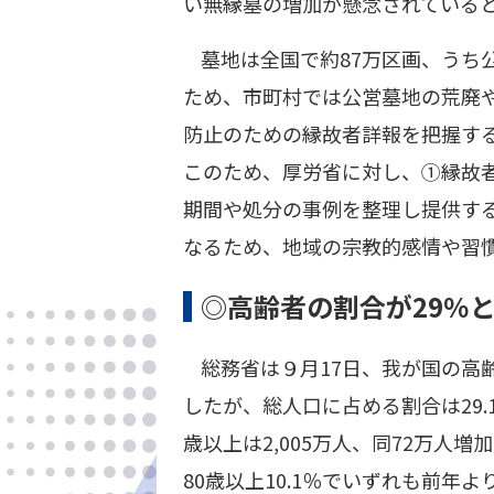
い無縁墓の増加が懸念されている
墓地は全国で約87万区画、うち
ため、市町村では公営墓地の荒廃
防止のための縁故者詳報を把握す
このため、厚労省に対し、①縁故
期間や処分の事例を整理し提供する
なるため、地域の宗教的感情や習
◎高齢者の割合が29％と
総務省は９月17日、我が国の高齢
したが、総人口に占める割合は29.1
歳以上は2,005万人、同72万人増加
80歳以上10.1％でいずれも前年