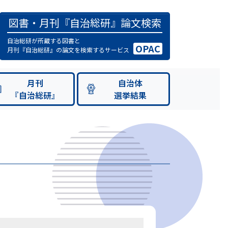
図書・月刊『自治総研』論文検索
自治総研が所蔵する図書と
OPAC
月刊『自治総研』の論文を検索するサービス
月刊
自治体
『自治総研』
選挙結果