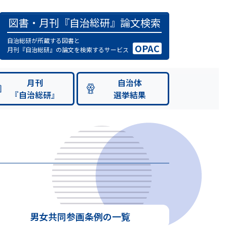
図書・月刊『自治総研』論文検索
自治総研が所蔵する図書と
OPAC
月刊『自治総研』の論文を検索するサービス
月刊
自治体
『自治総研』
選挙結果
男女共同参画条例の一覧