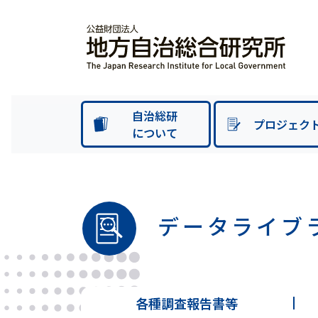
自治総研
プロジェク
について
データライブ
各種調査報告書等